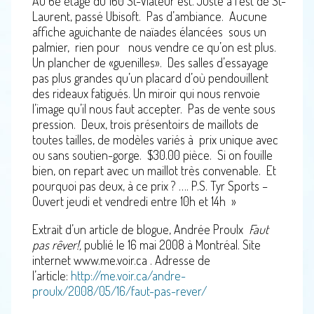
Au 6
e
étage du 160 St-Viateur est. Juste à l’est de St-
Horaire et coût
Laurent, passé Ubisoft. Pas d’ambiance. Aucune
affiche aguichante de naïades élancées sous un
Ce qu’on dit d’eaudace
palmier, rien pour nous vendre ce qu’on est plus.
Un plancher de «guenilles». Des salles d’essayage
Témoignages
pas plus grandes qu’un placard d’où pendouillent
des rideaux fatigués. Un miroir qui nous renvoie
Revue de presse
l’image qu’il nous faut accepter. Pas de vente sous
pression. Deux, trois présentoirs de maillots de
Nos partenaires
toutes tailles, de modèles variés à prix unique avec
ou sans soutien-gorge. $30.00 pièce. Si on fouille
Contact
bien, on repart avec un maillot très convenable. Et
Blogue
pourquoi pas deux, à ce prix ? …. P.S. Tyr Sports –
Ouvert jeudi et vendredi entre 10h et 14h »
Zone exclusive – Réservée aux EAUdacieuses et EAUdacieux
Extrait d’un article de blogue, Andrée Proulx
Faut
pas rêver!,
publié le 16 mai 2008 à Montréal. Site
internet www.me.voir.ca . Adresse de
l’article:
http://me.voir.ca/andre-
proulx/2008/05/16/faut-pas-rever/