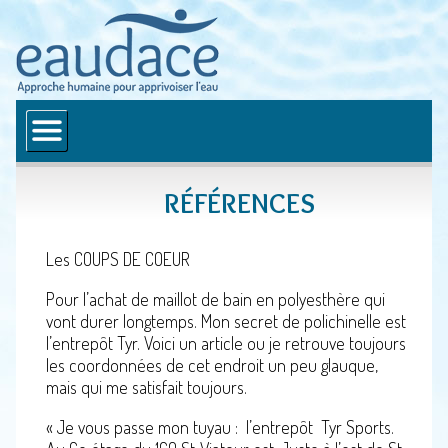
Accueil
Qui sommes-nous ?
RÉFÉRENCES
Mission et valeurs
Équipe
Les COUPS DE COEUR
Bibliographie
Pour l’achat de maillot de bain en polyesthère qui
vont durer longtemps. Mon secret de polichinelle est
Où en êtes-vous ?
l’entrepôt Tyr. Voici un article ou je retrouve toujours
les coordonnées de cet endroit un peu glauque,
Services
mais qui me satisfait toujours.
Étapes d’apprentissage
« Je vous passe mon tuyau : l’entrepôt Tyr Sports.