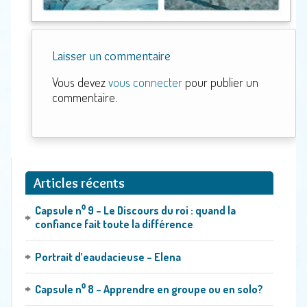
Horaire et coût
Ce qu’on dit d’eaudace
Laisser un commentaire
Témoignages
Vous devez
vous connecter
pour publier un
Revue de presse
commentaire.
Nos partenaires
Contact
Blogue
Articles récents
Zone exclusive – Réservée aux EAUdacieuses et EAUdacieux
Capsule n⁰ 9 – Le Discours du roi : quand la
confiance fait toute la différence
Portrait d’eaudacieuse – Elena
Capsule n⁰ 8 – Apprendre en groupe ou en solo?