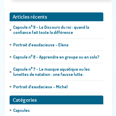
Horaire et coût
Ce qu’on dit d’eaudace
Articles récents
Témoignages
Capsule n⁰ 9 – Le Discours du roi : quand la
confiance fait toute la différence
Revue de presse
Portrait d’eaudacieuse – Elena
Nos partenaires
Capsule n⁰ 8 – Apprendre en groupe ou en solo?
Contact
Blogue
Capsule n⁰ 7 – Le masque aquatique ou les
lunettes de natation : une fausse lutte.
Zone exclusive – Réservée aux EAUdacieuses et EAUdacieux
Portrait d’eaudacieux – Michel
Catégories
Capsules