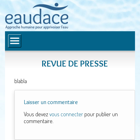
Accueil
Qui sommes-nous ?
REVUE DE PRESSE
Mission et valeurs
Équipe
blabla
Bibliographie
Laisser un commentaire
Où en êtes-vous ?
Vous devez
vous connecter
pour publier un
Services
commentaire.
Étapes d’apprentissage